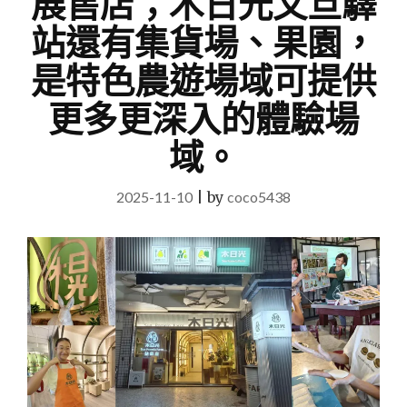
展售店；木日光文旦驛
站還有集貨場、果園，
是特色農遊場域可提供
更多更深入的體驗場
域。
2025-11-10
|
by
coco5438