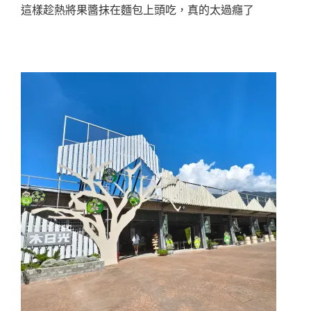
這樣趁熱將果醬抹在麵包上頭吃，真的太過癮了