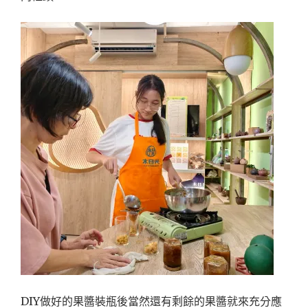
DIY做好的果醬裝瓶後當然還有剩餘的果醬就來充分應