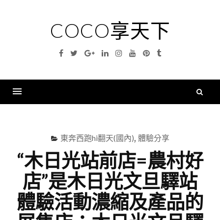
Skip
to
COCO享天下
content
Facebook
Twitter
Google
Linkedin
Instagram
YouTube
Pinterest
Tumblr
Plus
搜
尋
Menu
關
鍵
東奔西跑hi翻天(國內)
,
體驗分享
字
“木日光站前店=農村好
店”是木日光文旦驛站
體驗活動濃縮及產品的