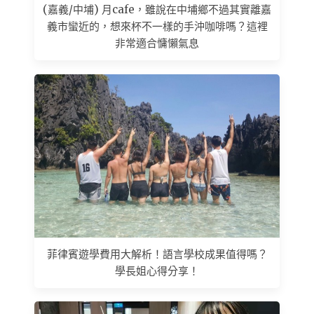
(嘉義/中埔) 月cafe，雖說在中埔鄉不過其實離嘉
義市蠻近的，想來杯不一樣的手沖咖啡嗎？這裡
非常適合慵懶氣息
菲律賓遊學費用大解析！語言學校成果值得嗎？
學長姐心得分享！