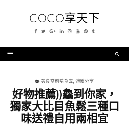
Skip
to
COCO享天下
content
Facebook
Twitter
Google
Linkedin
Instagram
YouTube
Pinterest
Tumblr
Plus
搜
尋
Menu
關
鍵
美食當前啃食去
,
體驗分享
字
好物推薦))鱻到你家，
獨家大比目魚鬆三種口
味送禮自用兩相宜