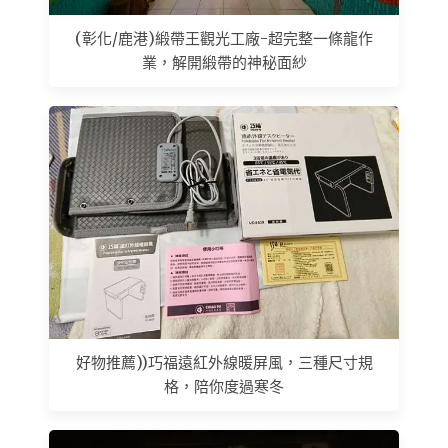
(彰化/鹿港)緞帶王觀光工廠-超完整一條龍作
業，解開緞帶的神秘面紗
好物推薦))巧福遠紅外線暖屏風，三種尺寸規
格，陪你度過寒冬