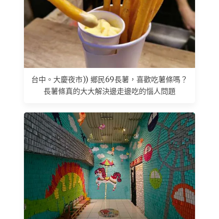
台中。大慶夜市)) 鄉民69長薯，喜歡吃薯條嗎？
長薯條真的大大解決邊走邊吃的惱人問題