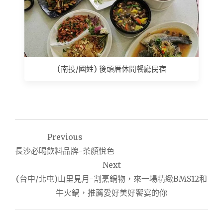
(南投/國姓) 後頭厝休閒餐廳民宿
文
Previous
章
長沙必喝飲料品牌-茶顏悅色
導
Next
(台中/北屯)山里見月-割烹鍋物，來一場精緻BMS12和
覽
牛火鍋，推薦愛好美好饗宴的你