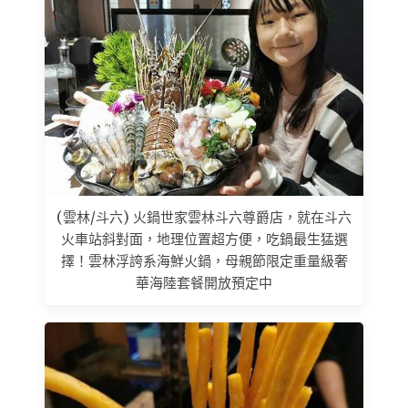
(雲林/斗六) 火鍋世家雲林斗六尊爵店，就在斗六
火車站斜對面，地理位置超方便，吃鍋最生猛選
擇！雲林浮誇系海鮮火鍋，母親節限定重量級奢
華海陸套餐開放預定中