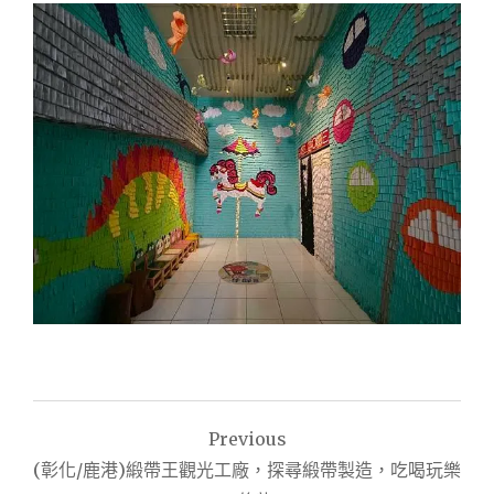
文
Previous
章
(彰化/鹿港)緞帶王觀光工廠，探尋緞帶製造，吃喝玩樂