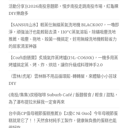
活動分享))2026南投意麵節，慢步南投走跳南投市場，紅龜粿
DIY樂趣多
【SANSUI山水】輕蒸仕無線蒸氣洗地機 BLACK007，一嚕即
淨，頑強油汙也能輕鬆去漬，110°C蒸氣溶垢，除蟎吸塵洗地
推薦，吸塵、拖地、殺菌一機搞定，好用無線洗地機輕鬆省力
的居家清潔神器
【Coz!i廚膳寶】炙燒氣炸蒸烤爐(15L-CO630i)，一機多用蒸
烤爐搞定蒸、烤、炸、烘焙，讓你升級成料理神手2.0
（雲林/虎尾）雲林縣不用品循環館-轉轉屋，來體驗小小苔球
DIY
(南投/集集)炭極咖啡 Suburb Café / 飯麵餐食 / 輕食 / 甜點，
為了瀑布提拉米蘇我一定會再來
台中高CP值母親節蛋糕推薦))【2度C Ni Guo】今年母親節蛋
糕就是它了！！天然食材純手工製作，健康無負擔的蛋糕也能
很好吃