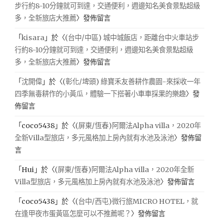
步行約8-10分鐘就可到達，交通便利，週邊知名美食景點超級
多，全新旅店大推薦
〉發佈留言
「
kisara
」於〈
(台中/中區) 城中城飯店，距離台中火車站步
行約8-10分鐘就可到達，交通便利，週邊知名美食景點超級
多，全新旅店大推薦
〉發佈留言
「
沈開偉
」於〈
(彰化/埤頭) 綠寶禾友善耕作農園-來採收一年
四季無毒耕作的小黃瓜，體驗一下搭著小車車採果的樂趣
〉發
佈留言
「
coco5438
」於〈
(屏東/恆春)阿爾法Alpha villa，2020年
全新Villa型旅店，多元風格加上房內就有水池及泳池
〉發佈留
言
「
Hui
」於〈
(屏東/恆春)阿爾法Alpha villa，2020年全新
Villa型旅店，多元風格加上房內就有水池及泳池
〉發佈留言
「
coco5438
」於〈
(台中/西屯)微行旅MICRO HOTEL，就
在逢甲夜市蛋黃區怎麼可以不推薦呢？
〉發佈留言