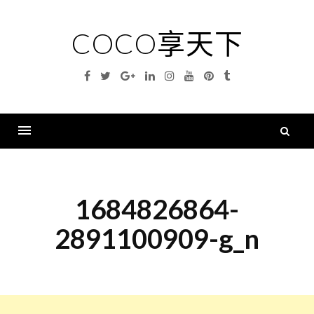
Skip
to
COCO享天下
content
Facebook
Twitter
Google
Linkedin
Instagram
YouTube
Pinterest
Tumblr
Plus
搜
尋
Menu
關
鍵
1684826864-
字
2891100909-g_n