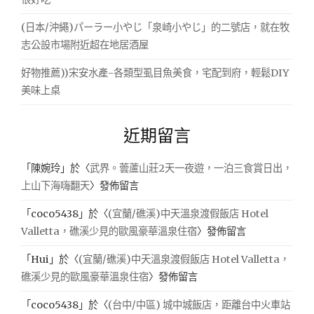
(日本/沖繩)パーラー小やじ「泉崎小やじ」的二號店，就在牧
志公設市場附近超在地居酒屋
好物推薦))宋安水產-各類型虱目魚美食，宅配到府，輕鬆DIY
美味上桌
近期留言
「
陳婉玲
」於〈
武界。蕓蘆山莊2天一夜遊，一泊三食賞日出，
上山下海嗨翻天
〉發佈留言
「
coco5438
」於〈
(宜蘭/礁溪)中天溫泉渡假飯店 Hotel
Valletta，礁溪少見的歐風豪華溫泉住宿
〉發佈留言
「
Hui
」於〈
(宜蘭/礁溪)中天溫泉渡假飯店 Hotel Valletta，
礁溪少見的歐風豪華溫泉住宿
〉發佈留言
「
coco5438
」於〈
(台中/中區) 城中城飯店，距離台中火車站