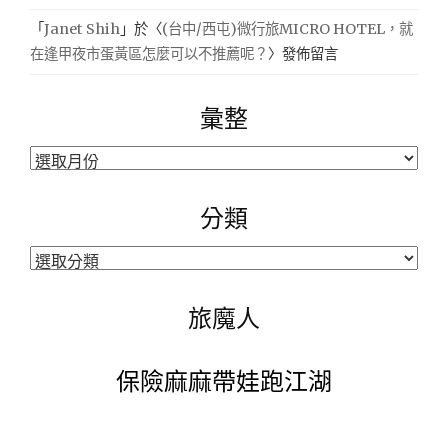
「
Janet Shih
」於〈
(台中/西屯)微行旅MICRO HOTEL，就
在逢甲夜市蛋黃區怎麼可以不推薦呢？
〉發佈留言
彙整
彙
整
分類
分
類
旅魔人
保險麻麻帶娃跑江湖