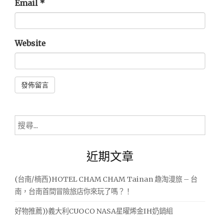
Email
*
Website
Alternative:
搜
尋
關
近期文章
鍵
字:
(台南/楠西)HOTEL CHAM CHAM Tainan 趣淘漫旅 – 台
南，台南首間冒險旅店你來玩了嗎？！
好物推薦))義大利CUOCO NASA星曜烯金IH奶鍋組