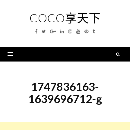
Skip
to
COCO享天下
content
Facebook
Twitter
Google
Linkedin
Instagram
YouTube
Pinterest
Tumblr
Plus
搜
尋
Menu
關
鍵
1747836163-
字
1639696712-g