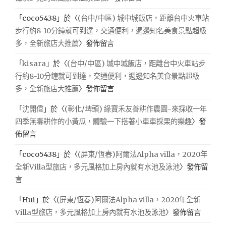
「
coco5438
」於〈
(台中/中區) 城中城飯店，距離台中火車站
步行約8-10分鐘就可到達，交通便利，週邊知名美食景點超級
多，全新旅店大推薦
〉發佈留言
「
kisara
」於〈
(台中/中區) 城中城飯店，距離台中火車站步
行約8-10分鐘就可到達，交通便利，週邊知名美食景點超級
多，全新旅店大推薦
〉發佈留言
「
沈開偉
」於〈
(彰化/埤頭) 綠寶禾友善耕作農園-來採收一年
四季無毒耕作的小黃瓜，體驗一下搭著小車車採果的樂趣
〉發
佈留言
「
coco5438
」於〈
(屏東/恆春)阿爾法Alpha villa，2020年
全新Villa型旅店，多元風格加上房內就有水池及泳池
〉發佈留
言
「
Hui
」於〈
(屏東/恆春)阿爾法Alpha villa，2020年全新
Villa型旅店，多元風格加上房內就有水池及泳池
〉發佈留言