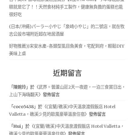
糕就是它了！！天然食材純手工製作，健康無負擔的蛋糕也能
很好吃
(日本/沖繩)パーラー小やじ「泉崎小やじ」的二號店，就在牧
志公設市場附近超在地居酒屋
好物推薦))宋安水產-各類型虱目魚美食，宅配到府，輕鬆DIY
美味上桌
近期留言
「
陳婉玲
」於〈
武界。蕓蘆山莊2天一夜遊，一泊三食賞日出，
上山下海嗨翻天
〉發佈留言
「
coco5438
」於〈
(宜蘭/礁溪)中天溫泉渡假飯店 Hotel
Valletta，礁溪少見的歐風豪華溫泉住宿
〉發佈留言
「
Hui
」於〈
(宜蘭/礁溪)中天溫泉渡假飯店 Hotel Valletta，
礁溪少見的歐風豪華溫泉住宿
〉發佈留言