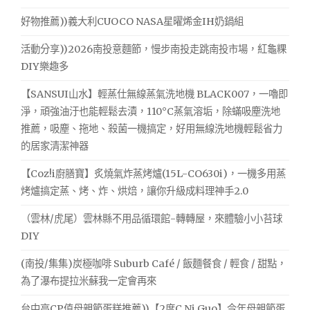
好物推薦))義大利CUOCO NASA星曜烯金IH奶鍋組
活動分享))2026南投意麵節，慢步南投走跳南投市場，紅龜粿
DIY樂趣多
【SANSUI山水】輕蒸仕無線蒸氣洗地機 BLACK007，一嚕即
淨，頑強油汙也能輕鬆去漬，110°C蒸氣溶垢，除蟎吸塵洗地
推薦，吸塵、拖地、殺菌一機搞定，好用無線洗地機輕鬆省力
的居家清潔神器
【Coz!i廚膳寶】炙燒氣炸蒸烤爐(15L-CO630i)，一機多用蒸
烤爐搞定蒸、烤、炸、烘焙，讓你升級成料理神手2.0
（雲林/虎尾）雲林縣不用品循環館-轉轉屋，來體驗小小苔球
DIY
(南投/集集)炭極咖啡 Suburb Café / 飯麵餐食 / 輕食 / 甜點，
為了瀑布提拉米蘇我一定會再來
台中高CP值母親節蛋糕推薦))【2度C Ni Guo】今年母親節蛋