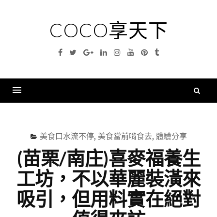
Skip
to
COCO享天下
content
Facebook
Twitter
Google
Linkedin
Instagram
YouTube
Pinterest
Tumblr
Plus
搜
尋
Menu
關
鍵
美食口水流不停
,
美食當前啃食去
,
體驗分享
字
(苗栗/南庄)喜麥福養生
工坊，不以華麗裝潢來
吸引，但用料實在絕對