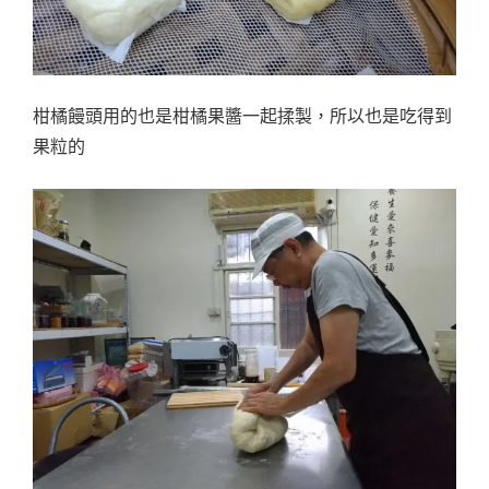
柑橘饅頭用的也是柑橘果醬一起揉製，所以也是吃得到
果粒的