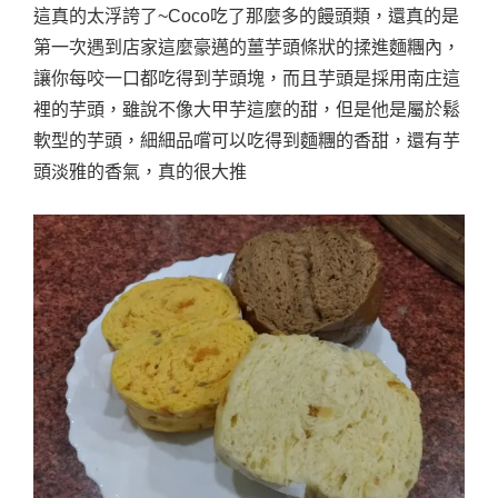
這真的太浮誇了~Coco吃了那麼多的饅頭類，還真的是
第一次遇到店家這麼豪邁的薑芋頭條狀的揉進麵糰內，
讓你每咬一口都吃得到芋頭塊，而且芋頭是採用南庄這
裡的芋頭，雖說不像大甲芋這麼的甜，但是他是屬於鬆
軟型的芋頭，細細品嚐可以吃得到麵糰的香甜，還有芋
頭淡雅的香氣，真的很大推