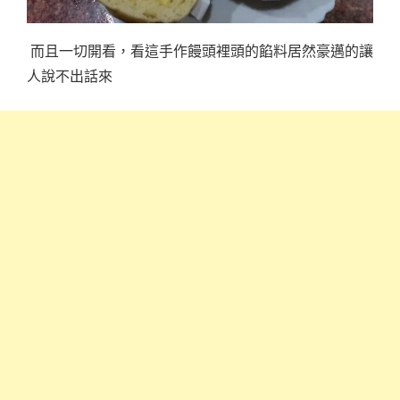
而且一切開看，看這手作饅頭裡頭的餡料居然豪邁的讓
人說不出話來