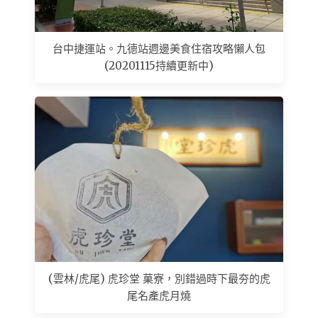
台中捷運站。九德站週邊美食住宿攻略懶人包
(20201115持續更新中)
(雲林/虎尾) 虎珍堂 菓寮，別錯過時下最夯的虎
尾名產虎月燒