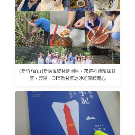
(新竹/寶山)新城風糖休閒園區，來這裡體驗採甘
蔗、製糖，DIY做甘蔗冰沙粉圓超開心