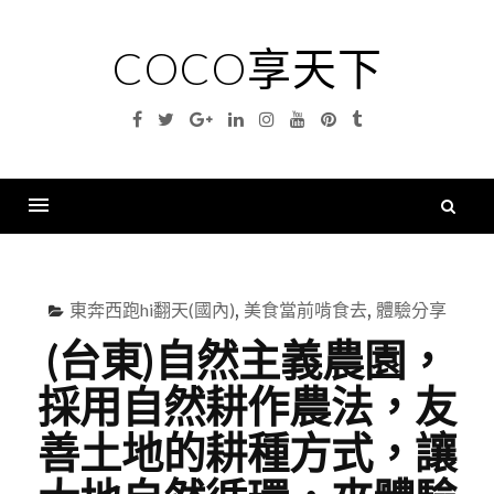
Skip
to
COCO享天下
content
Facebook
Twitter
Google
Linkedin
Instagram
YouTube
Pinterest
Tumblr
Plus
搜
尋
Menu
關
鍵
東奔西跑hi翻天(國內)
,
美食當前啃食去
,
體驗分享
字
(台東)自然主義農園，
採用自然耕作農法，友
善土地的耕種方式，讓