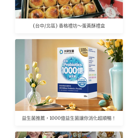
(台中/北區) 香格禮坊～蛋黃酥禮盒
益生菌推薦，1000億益生菌讓你消化超順暢！