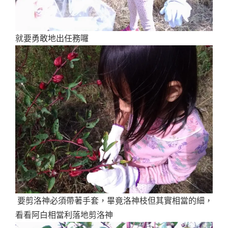
就要勇敢地出任務囉
要剪洛神必須帶著手套，畢竟洛神枝但其實相當的細，
看看阿白相當利落地剪洛神