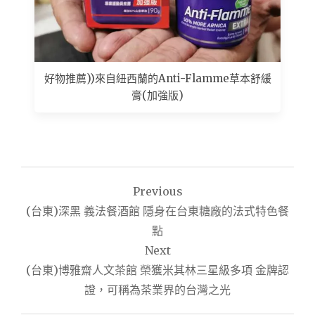
好物推薦))來自紐西蘭的Anti-Flamme草本舒緩
膏(加強版)
文
Previous
章
(台東)深黑 義法餐酒館 隱身在台東糖廠的法式特色餐
導
點
Next
覽
(台東)博雅齋人文茶館 榮獲米其林三星級多項 金牌認
證，可稱為茶業界的台灣之光