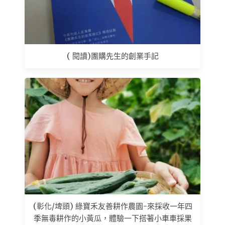
( 閱讀)團購先生的創業手記
(彰化/埤頭) 綠寶禾友善耕作農園-來採收一年四
季無毒耕作的小黃瓜，體驗一下搭著小車車採果