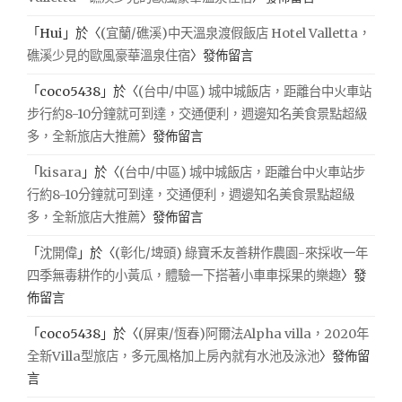
「
Hui
」於〈
(宜蘭/礁溪)中天溫泉渡假飯店 Hotel Valletta，
礁溪少見的歐風豪華溫泉住宿
〉發佈留言
「
coco5438
」於〈
(台中/中區) 城中城飯店，距離台中火車站
步行約8-10分鐘就可到達，交通便利，週邊知名美食景點超級
多，全新旅店大推薦
〉發佈留言
「
kisara
」於〈
(台中/中區) 城中城飯店，距離台中火車站步
行約8-10分鐘就可到達，交通便利，週邊知名美食景點超級
多，全新旅店大推薦
〉發佈留言
「
沈開偉
」於〈
(彰化/埤頭) 綠寶禾友善耕作農園-來採收一年
四季無毒耕作的小黃瓜，體驗一下搭著小車車採果的樂趣
〉發
佈留言
「
coco5438
」於〈
(屏東/恆春)阿爾法Alpha villa，2020年
全新Villa型旅店，多元風格加上房內就有水池及泳池
〉發佈留
言