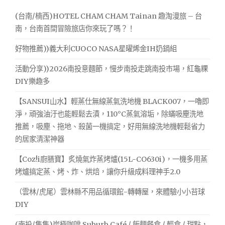
字:
(台南/楠西)HOTEL CHAM CHAM Tainan 趣淘漫旅 – 台
南，台南首間冒險旅店你來玩了嗎？！
好物推薦))義大利CUOCO NASA星曜烯金IH奶鍋組
活動分享))2026南投意麵節，慢步南投走跳南投市場，紅龜粿
DIY樂趣多
【SANSUI山水】輕蒸仕無線蒸氣洗地機 BLACK007，一嚕即
淨，頑強油汙也能輕鬆去漬，110°C蒸氣溶垢，除蟎吸塵洗地
推薦，吸塵、拖地、殺菌一機搞定，好用無線洗地機輕鬆省力
的居家清潔神器
【Coz!i廚膳寶】炙燒氣炸蒸烤爐(15L-CO630i)，一機多用蒸
烤爐搞定蒸、烤、炸、烘焙，讓你升級成料理神手2.0
（雲林/虎尾）雲林縣不用品循環館-轉轉屋，來體驗小小苔球
DIY
(南投/集集)炭極咖啡 Suburb Café / 飯麵餐食 / 輕食 / 甜點，