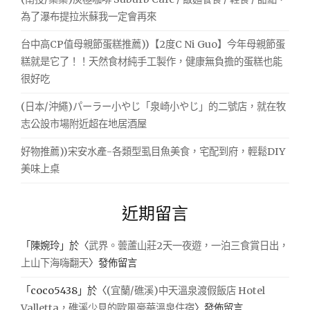
為了瀑布提拉米蘇我一定會再來
台中高CP值母親節蛋糕推薦))【2度C Ni Guo】今年母親節蛋
糕就是它了！！天然食材純手工製作，健康無負擔的蛋糕也能
很好吃
(日本/沖繩)パーラー小やじ「泉崎小やじ」的二號店，就在牧
志公設市場附近超在地居酒屋
好物推薦))宋安水產-各類型虱目魚美食，宅配到府，輕鬆DIY
美味上桌
近期留言
「
陳婉玲
」於〈
武界。蕓蘆山莊2天一夜遊，一泊三食賞日出，
上山下海嗨翻天
〉發佈留言
「
coco5438
」於〈
(宜蘭/礁溪)中天溫泉渡假飯店 Hotel
Valletta，礁溪少見的歐風豪華溫泉住宿
〉發佈留言