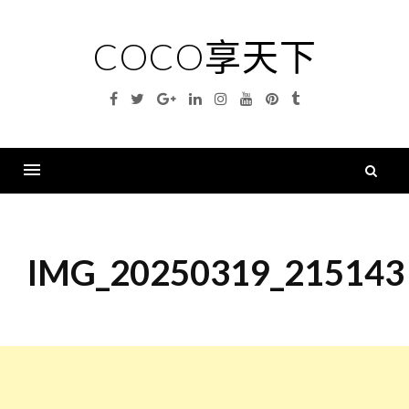
Skip
to
COCO享天下
content
Facebook
Twitter
Google
Linkedin
Instagram
YouTube
Pinterest
Tumblr
Plus
搜
尋
Menu
關
鍵
IMG_20250319_215143
字