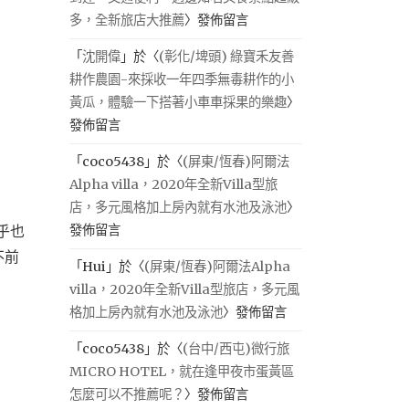
多，全新旅店大推薦
〉發佈留言
「
沈開偉
」於〈
(彰化/埤頭) 綠寶禾友善
耕作農園-來採收一年四季無毒耕作的小
黃瓜，體驗一下搭著小車車採果的樂趣
〉
發佈留言
「
coco5438
」於〈
(屏東/恆春)阿爾法
Alpha villa，2020年全新Villa型旅
店，多元風格加上房內就有水池及泳池
〉
乎也
發佈留言
不前
「
Hui
」於〈
(屏東/恆春)阿爾法Alpha
villa，2020年全新Villa型旅店，多元風
格加上房內就有水池及泳池
〉發佈留言
「
coco5438
」於〈
(台中/西屯)微行旅
MICRO HOTEL，就在逢甲夜市蛋黃區
怎麼可以不推薦呢？
〉發佈留言