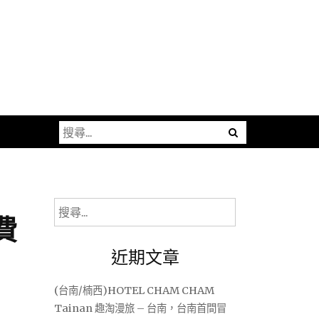
搜
尋
關
鍵
字:
搜
費
尋
關
近期文章
鍵
字:
(台南/楠西)HOTEL CHAM CHAM
Tainan 趣淘漫旅 – 台南，台南首間冒