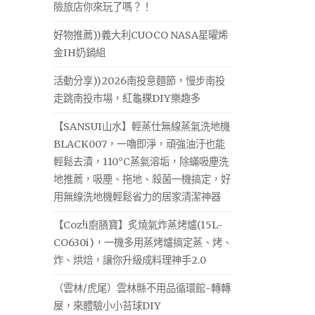
險旅店你來玩了嗎？！
好物推薦))義大利CUOCO NASA星曜烯
金IH奶鍋組
活動分享))2026南投意麵節，慢步南投
走跳南投市場，紅龜粿DIY樂趣多
【SANSUI山水】輕蒸仕無線蒸氣洗地機
BLACK007，一嚕即淨，頑強油汙也能
輕鬆去漬，110°C蒸氣溶垢，除蟎吸塵洗
地推薦，吸塵、拖地、殺菌一機搞定，好
用無線洗地機輕鬆省力的居家清潔神器
【Coz!i廚膳寶】炙燒氣炸蒸烤爐(15L-
CO630i)，一機多用蒸烤爐搞定蒸、烤、
炸、烘焙，讓你升級成料理神手2.0
（雲林/虎尾）雲林縣不用品循環館-轉轉
屋，來體驗小小苔球DIY