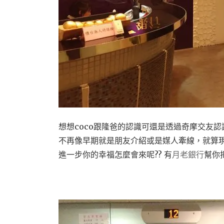
想想coco跟隆爸的認識可還是透過奇摩交友
不再像早期就是朋友介紹或是媒人牽線，就算
進一步你的幸福怎麼會來呢?? 有
月老銀行
幫你