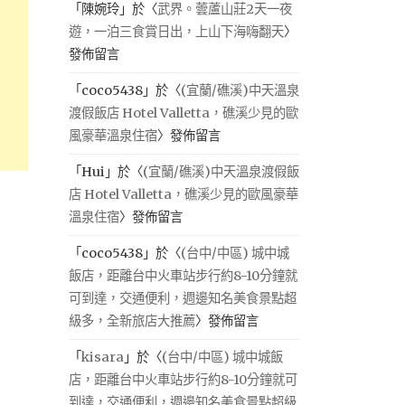
「
陳婉玲
」於〈
武界。蕓蘆山莊2天一夜
遊，一泊三食賞日出，上山下海嗨翻天
〉
發佈留言
「
coco5438
」於〈
(宜蘭/礁溪)中天溫泉
渡假飯店 Hotel Valletta，礁溪少見的歐
風豪華溫泉住宿
〉發佈留言
「
Hui
」於〈
(宜蘭/礁溪)中天溫泉渡假飯
店 Hotel Valletta，礁溪少見的歐風豪華
溫泉住宿
〉發佈留言
「
coco5438
」於〈
(台中/中區) 城中城
飯店，距離台中火車站步行約8-10分鐘就
可到達，交通便利，週邊知名美食景點超
級多，全新旅店大推薦
〉發佈留言
「
kisara
」於〈
(台中/中區) 城中城飯
店，距離台中火車站步行約8-10分鐘就可
到達，交通便利，週邊知名美食景點超級