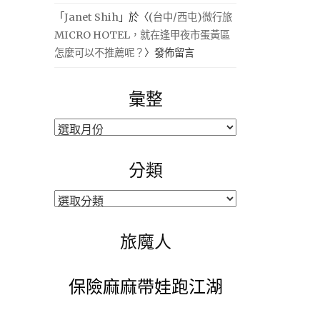
「
Janet Shih
」於〈
(台中/西屯)微行旅
MICRO HOTEL，就在逢甲夜市蛋黃區
怎麼可以不推薦呢？
〉發佈留言
彙整
彙
整
分類
分
類
旅魔人
保險麻麻帶娃跑江湖