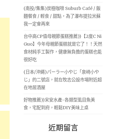
(南投/集集)炭極咖啡 Suburb Café / 飯
麵餐食 / 輕食 / 甜點，為了瀑布提拉米蘇
我一定會再來
台中高CP值母親節蛋糕推薦))【2度C Ni
Guo】今年母親節蛋糕就是它了！！天然
食材純手工製作，健康無負擔的蛋糕也能
很好吃
(日本/沖繩)パーラー小やじ「泉崎小や
じ」的二號店，就在牧志公設市場附近超
在地居酒屋
好物推薦))宋安水產-各類型虱目魚美
食，宅配到府，輕鬆DIY美味上桌
近期留言