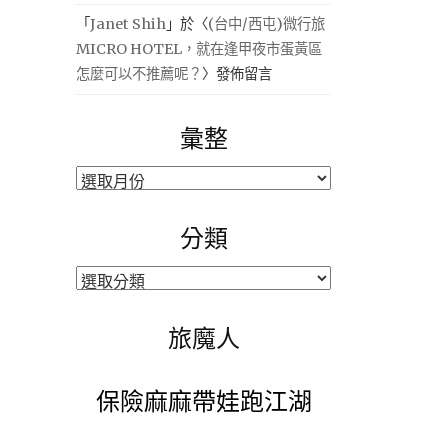
「
Janet Shih
」於〈
(台中/西屯)微行旅
MICRO HOTEL，就在逢甲夜市蛋黃區
怎麼可以不推薦呢？
〉發佈留言
彙整
彙
整
分類
分
類
旅魔人
保險麻麻帶娃跑江湖