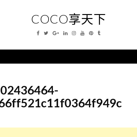
COCO享天下
Facebook
Twitter
Google
Linkedin
Instagram
YouTube
Pinterest
Tumblr
Plus
nu
02436464-
66ff521c11f0364f949c