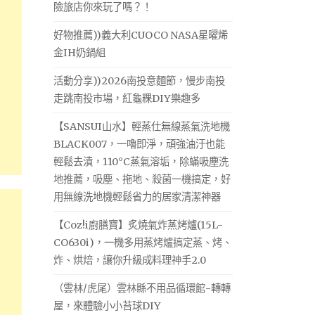
險旅店你來玩了嗎？！
好物推薦))義大利CUOCO NASA星曜烯
金IH奶鍋組
活動分享))2026南投意麵節，慢步南投
走跳南投市場，紅龜粿DIY樂趣多
【SANSUI山水】輕蒸仕無線蒸氣洗地機
BLACK007，一嚕即淨，頑強油汙也能
輕鬆去漬，110°C蒸氣溶垢，除蟎吸塵洗
地推薦，吸塵、拖地、殺菌一機搞定，好
用無線洗地機輕鬆省力的居家清潔神器
【Coz!i廚膳寶】炙燒氣炸蒸烤爐(15L-
CO630i)，一機多用蒸烤爐搞定蒸、烤、
炸、烘焙，讓你升級成料理神手2.0
（雲林/虎尾）雲林縣不用品循環館-轉轉
屋，來體驗小小苔球DIY