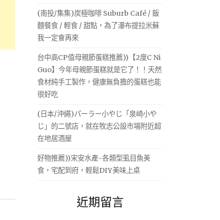
(南投/集集)炭極咖啡 Suburb Café / 飯
麵餐食 / 輕食 / 甜點，為了瀑布提拉米蘇
我一定會再來
台中高CP值母親節蛋糕推薦))【2度C Ni
Guo】今年母親節蛋糕就是它了！！天然
食材純手工製作，健康無負擔的蛋糕也能
很好吃
(日本/沖繩)パーラー小やじ「泉崎小や
じ」的二號店，就在牧志公設市場附近超
在地居酒屋
好物推薦))宋安水產-各類型虱目魚美
食，宅配到府，輕鬆DIY美味上桌
近期留言