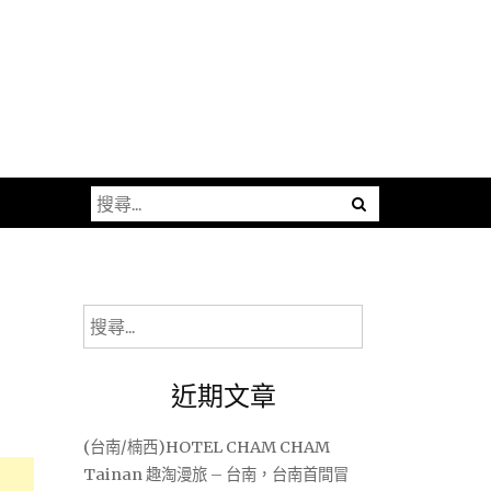
搜
尋
關
鍵
字:
搜
尋
關
近期文章
鍵
字:
(台南/楠西)HOTEL CHAM CHAM
Tainan 趣淘漫旅 – 台南，台南首間冒