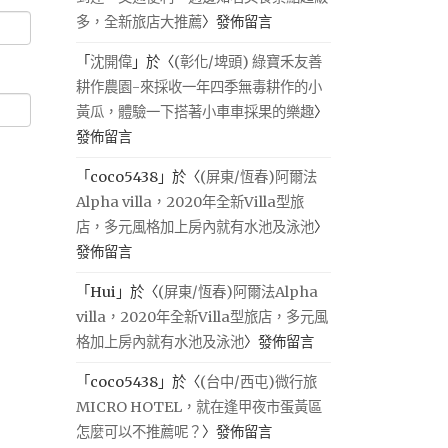
多，全新旅店大推薦
〉發佈留言
「
沈開偉
」於〈
(彰化/埤頭) 綠寶禾友善
耕作農園-來採收一年四季無毒耕作的小
黃瓜，體驗一下搭著小車車採果的樂趣
〉
發佈留言
「
coco5438
」於〈
(屏東/恆春)阿爾法
Alpha villa，2020年全新Villa型旅
店，多元風格加上房內就有水池及泳池
〉
發佈留言
「
Hui
」於〈
(屏東/恆春)阿爾法Alpha
villa，2020年全新Villa型旅店，多元風
格加上房內就有水池及泳池
〉發佈留言
「
coco5438
」於〈
(台中/西屯)微行旅
MICRO HOTEL，就在逢甲夜市蛋黃區
怎麼可以不推薦呢？
〉發佈留言