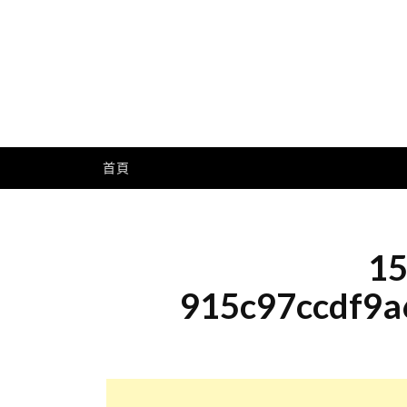
Skip
to
content
Me
首頁
15
915c97ccdf9a