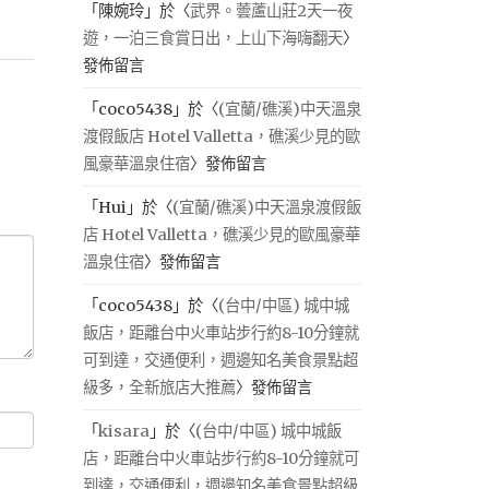
「
陳婉玲
」於〈
武界。蕓蘆山莊2天一夜
遊，一泊三食賞日出，上山下海嗨翻天
〉
發佈留言
「
coco5438
」於〈
(宜蘭/礁溪)中天溫泉
渡假飯店 Hotel Valletta，礁溪少見的歐
風豪華溫泉住宿
〉發佈留言
「
Hui
」於〈
(宜蘭/礁溪)中天溫泉渡假飯
店 Hotel Valletta，礁溪少見的歐風豪華
溫泉住宿
〉發佈留言
「
coco5438
」於〈
(台中/中區) 城中城
飯店，距離台中火車站步行約8-10分鐘就
可到達，交通便利，週邊知名美食景點超
級多，全新旅店大推薦
〉發佈留言
「
kisara
」於〈
(台中/中區) 城中城飯
店，距離台中火車站步行約8-10分鐘就可
到達，交通便利，週邊知名美食景點超級