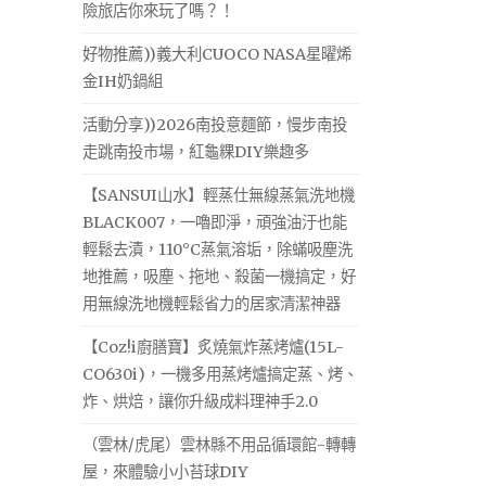
險旅店你來玩了嗎？！
好物推薦))義大利CUOCO NASA星曜烯
金IH奶鍋組
活動分享))2026南投意麵節，慢步南投
走跳南投市場，紅龜粿DIY樂趣多
【SANSUI山水】輕蒸仕無線蒸氣洗地機
BLACK007，一嚕即淨，頑強油汙也能
輕鬆去漬，110°C蒸氣溶垢，除蟎吸塵洗
地推薦，吸塵、拖地、殺菌一機搞定，好
用無線洗地機輕鬆省力的居家清潔神器
【Coz!i廚膳寶】炙燒氣炸蒸烤爐(15L-
CO630i)，一機多用蒸烤爐搞定蒸、烤、
炸、烘焙，讓你升級成料理神手2.0
（雲林/虎尾）雲林縣不用品循環館-轉轉
屋，來體驗小小苔球DIY