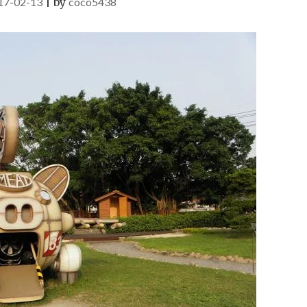
17-02-13
|
by
coco5438