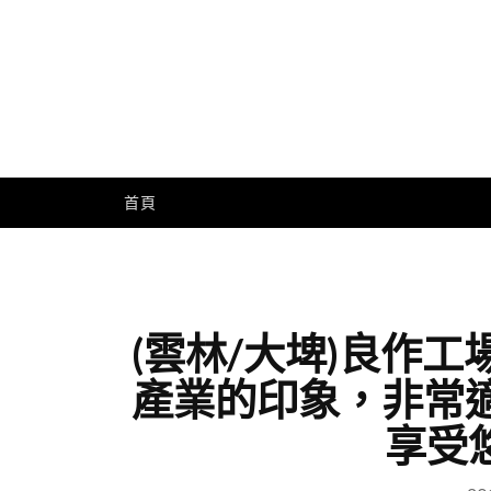
Skip
to
content
Me
首頁
(雲林/大埤)良作
產業的印象，非常
享受