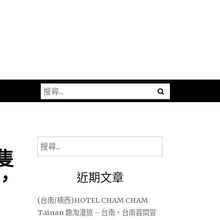
搜
尋
關
鍵
字:
搜
隻
尋
關
，
近期文章
鍵
字:
(台南/楠西)HOTEL CHAM CHAM
Tainan 趣淘漫旅 – 台南，台南首間冒