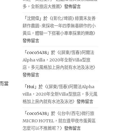
多，全新旅店大推薦
〉發佈留言
「
沈開偉
」於〈
(彰化/埤頭) 綠寶禾友善
耕作農園-來採收一年四季無毒耕作的小
黃瓜，體驗一下搭著小車車採果的樂趣
〉
發佈留言
「
coco5438
」於〈
(屏東/恆春)阿爾法
Alpha villa，2020年全新Villa型旅
店，多元風格加上房內就有水池及泳池
〉
發佈留言
而當
「
Hui
」於〈
(屏東/恆春)阿爾法Alpha
villa，2020年全新Villa型旅店，多元風
格加上房內就有水池及泳池
〉發佈留言
「
coco5438
」於〈
(台中/西屯)微行旅
MICRO HOTEL，就在逢甲夜市蛋黃區
怎麼可以不推薦呢？
〉發佈留言