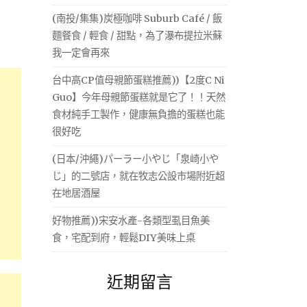
(南投/集集)炭極咖啡 Suburb Café / 飯
麵餐食 / 輕食 / 甜點，為了瀑布提拉米蘇
我一定會再來
台中高CP值母親節蛋糕推薦))【2度C Ni
Guo】今年母親節蛋糕就是它了！！天然
食材純手工製作，健康無負擔的蛋糕也能
很好吃
(日本/沖繩)パーラー小やじ「泉崎小や
じ」的二號店，就在牧志公設市場附近超
在地居酒屋
好物推薦))宋安水產-各類型虱目魚美
食，宅配到府，輕鬆DIY美味上桌
近期留言