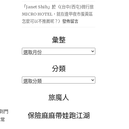
「
Janet Shih
」於〈
(台中/西屯)微行旅
MICRO HOTEL，就在逢甲夜市蛋黃區
怎麼可以不推薦呢？
〉發佈留言
彙整
彙
整
分類
分
類
旅魔人
到門
保險麻麻帶娃跑江湖
非常