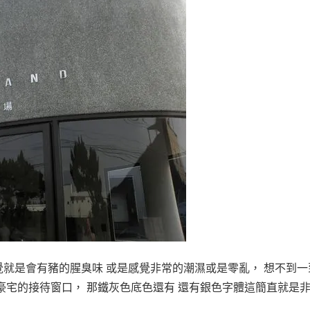
就是會有豬的腥臭味 或是感覺非常的潮濕或是零亂， 想不到一
豪宅的接待窗口， 那鐵灰色底色還有 還有銀色字體這簡直就是