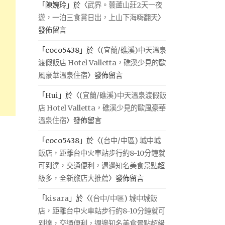
「
陳婉玲
」於〈
武界。蕓蘆山莊2天一夜
遊，一泊三食賞日出，上山下海嗨翻天
〉
發佈留言
「
coco5438
」於〈
(宜蘭/礁溪)中天溫泉
渡假飯店 Hotel Valletta，礁溪少見的歐
風豪華溫泉住宿
〉發佈留言
「
Hui
」於〈
(宜蘭/礁溪)中天溫泉渡假飯
店 Hotel Valletta，礁溪少見的歐風豪華
溫泉住宿
〉發佈留言
「
coco5438
」於〈
(台中/中區) 城中城
飯店，距離台中火車站步行約8-10分鐘就
可到達，交通便利，週邊知名美食景點超
級多，全新旅店大推薦
〉發佈留言
「
kisara
」於〈
(台中/中區) 城中城飯
店，距離台中火車站步行約8-10分鐘就可
到達，交通便利，週邊知名美食景點超級